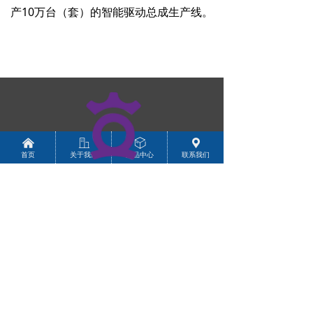
产10万台（套）的智能驱动总成生产线。
낀
ꀶ
ꁦ
끇
首页
关于我们
产品中心
联系我们
卓蓝自动化
欢迎各界人士前来咨询